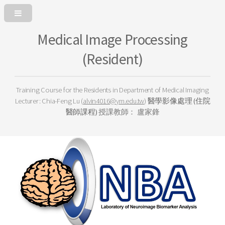
Medical Image Processing
(Resident)
Training Course for the Residents in Department of Medical Imaging
Lecturer: Chia-Feng Lu (
alvin4016@ym.edu.tw
)
醫學影像處理 (住院
醫師課程)
授課教師： 盧家鋒