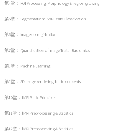
第4堂： ROI Processing: Morphology & region growing
第5堂： Segmentation: PWI-Tissue Classification
第6堂： Image co-registration
第7堂： Quantification of Image Traits - Radiomics
第8堂： Machine Learning
第9堂： 3D Image rendering: basic concepts
第10堂： fMRI Basic Principles
第11堂： fMRI Preprocessing & Statistics I
第12堂： fMRI Preprocessing & Statistics II