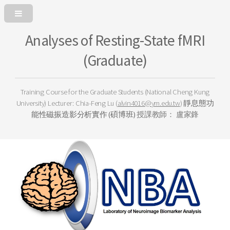
Analyses of Resting-State fMRI
(Graduate)
Training Course for the Graduate Students (National Cheng Kung
University)
Lecturer: Chia-Feng Lu (
alvin4016@ym.edu.tw
)
靜息態功
能性磁振造影分析實作 (碩博班)
授課教師： 盧家鋒