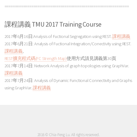
============================================================
課程講義 TMU 2017 Training Course
2017年6月16日:Analysis of Fuctional Segregation using REST.
課程講義
2017年6月21日: Analysis of Fuctional Integration/Conectivity using REST.
課程講義
,
REST擴充程式碼(FC Strength Map)
使用方式請見講義第30頁
2017年7月14日: Network Analysis of graph topologies using GraphVar.
課程講義
2017年7月24日: Analysis of Dynamic Functional Connectivity and Graphs
using GraphVar.
課程講義
2016 © Chia-Feng Lu. All rights reserved.