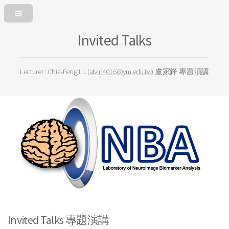
Invited Talks
Lecturer: Chia-Feng Lu (
alvin4016@ym.edu.tw
)
盧家鋒 專題演講
Invited Talks 專題演講