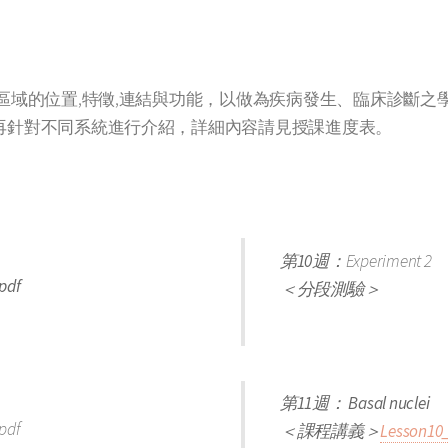
區域的位置,特徵,連結與功能，以做為疾病發生、臨床診斷之
再針對不同系統進行介紹，詳細內容請見授課進度表。
第10週：
Experiment 2
pdf
＜分段測驗＞
第11週： Basal nuclei
pdf
＜課程講義＞
Lesson10_