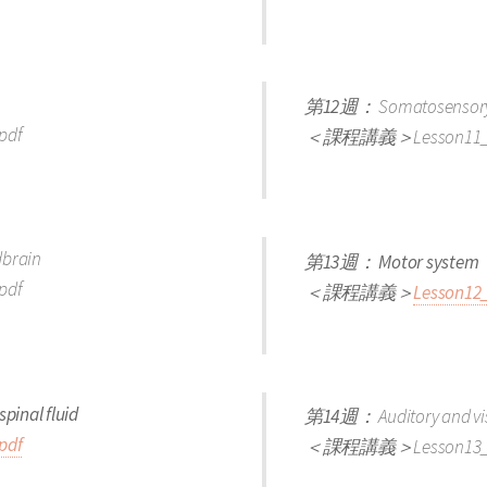
第12週：
Somatosensor
pdf
＜課程講義＞
Lesson11_
dbrain
第13週： Motor system
pdf
＜課程講義＞
Lesson12_
inal fluid
第14週：
Auditory and v
pdf
＜課程講義＞
Lesson13_