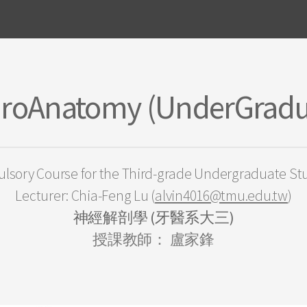
roAnatomy (UnderGradu
lsory Course for the Third-grade Undergraduate St
Lecturer: Chia-Feng Lu (
alvin4016@tmu.edu.tw
)
神經解剖學 (牙醫系大三)
授課教師： 盧家鋒