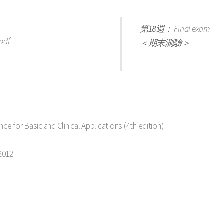
第18週：
Final exam
pdf
＜期末測驗＞
 Basic and Clinical Applications (4th edition)
2012