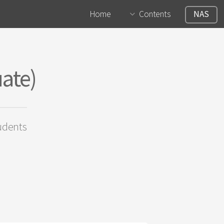
Home
Contents
NAS
ate)
udents