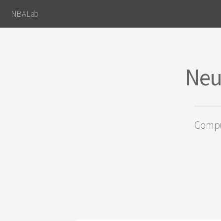
NBALab
Neu
Compu