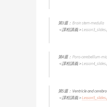
第3週：
Brain stem-medulla
＜課程講義＞
Lesson3_slides.
第4週：
Pons-cerebelllum-mi
＜課程講義＞
Lesson4_slides.
第5週： Ventricle and cerebrosp
＜課程講義＞
Lesson5_slides.