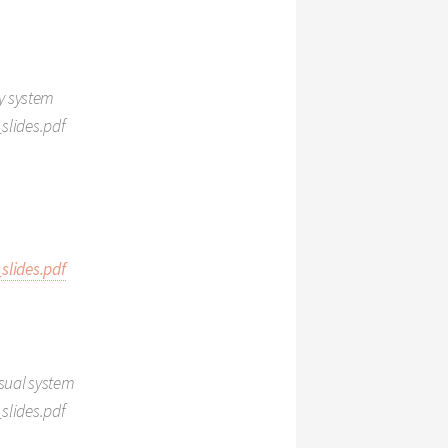
y system
slides.pdf
slides.pdf
isual system
slides.pdf