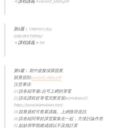
＜課程講義＞
Lesson7_slides.pdf
第8週：
Children's day
(adjusted holiday)
＜課程講義＞
NA
第9週：
期中虛擬採購競賽
競賽規則:
Lesson9_slides.pdf
注意事項:
(1) 請各組準備2台可上網的筆電
(2) 請在課前於筆電完整安裝teamviewer12
(https://www.teamviewer.com)
(3) 競賽過程可察看講義、上網搜尋資訊
(4) 請各組同學於課堂聚集在一起，方便討論作答
(5) 如缺席學期總成績以不及格計算