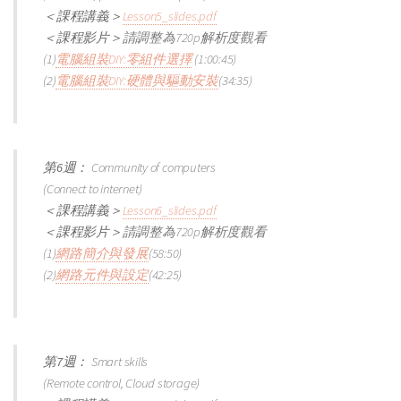
＜課程講義＞
Lesson5_slides.pdf
＜課程影片＞
請調整為720p解析度觀看
(1)
電腦組裝DIY:零組件選擇
(1:00:45)
(2)
電腦組裝DIY:硬體與驅動安裝
(34:35)
第6週：
Community of computers
(Connect to internet)
＜課程講義＞
Lesson6_slides.pdf
＜課程影片＞
請調整為720p解析度觀看
(1)
網路簡介與發展
(58:50)
(2)
網路元件與設定
(42:25)
第7週：
Smart skills
(Remote control, Cloud storage)