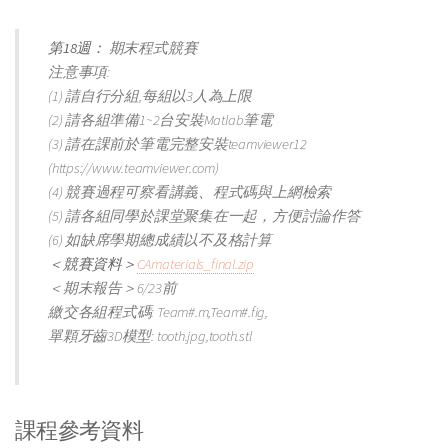
第18週：
期末程式競賽
注意事項:
(1) 請自行分組,每組以3人為上限
(2) 請各組準備1~2台安裝Matlab筆電
(3) 請在課前於筆電完整安裝teamviewer12
(https://www.teamviewer.com)
(4) 競賽過程可察看講義、程式碼與上網檢索
(5) 請各組同學於課堂聚集在一起，方便討論作答
(6) 如缺席學期總成績以不及格計算
＜競賽資料＞
CAmaterials_final.zip
＜期末報告＞6/23前
繳交各組程式碼: Team#.m,Team#.fig,
單顆牙齒3D模型: tooth.jpg,tooth.stl
課程參考資料