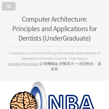
Computer Architecture:
Principles and Applications for
Dentists (UnderGraduate)
Compulsory Course for the first-grade Undergraduate Students of
Department of Dentistry
Lecturer: Chia-Feng Lu
(
alvin4016@ym.edu.tw
)
計算機概論 (牙醫系大一)
授課教師： 盧
家鋒