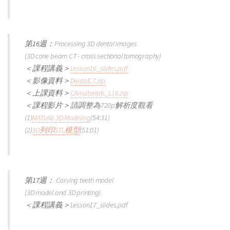
第16週：
Processing 3D dental images
(3D cone beam CT - cross sectional tomography)
＜課程講義＞
Lesson16_slides.pdf
＜影像資料＞
DentalCT.zip
＜上課資料＞
CAmaterials_L16.zip
＜課程影片＞
請調整為720p解析度觀看
(1)
MATLAB 3D Modeling
(54:31)
(2)
3D列印STL模型
(51:01)
第17週：
Carving teeth model
(3D model and 3D printing)
＜課程講義＞
Lesson17_slides.pdf