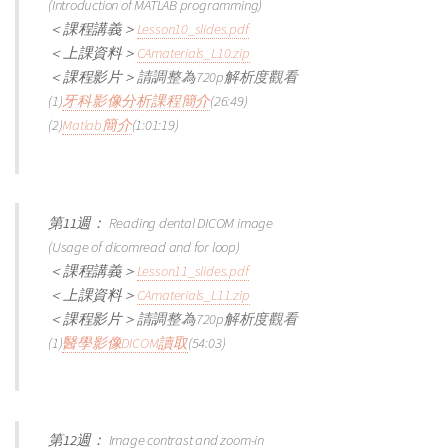
(Introduction of MATLAB programming)
＜課程講義＞
Lesson10_slides.pdf
＜上課資料＞
CAmaterials_L10.zip
＜課程影片＞
請調整為720p解析度觀看
(1)
牙科影像分析課程簡介
(26:49)
(2)
Matlab簡介
(1:01:19)
第11週：
Reading dental DICOM image
(Usage of dicomread and for loop)
＜課程講義＞
Lesson11_slides.pdf
＜上課資料＞
CAmaterials_L11.zip
＜課程影片＞
請調整為720p解析度觀看
(1)
醫學影像DICOM讀取
(54:03)
第12週：
Image contrast and zoom-in