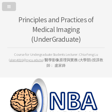
Principles and Practices of
Medical Imaging
(UnderGraduate)
Course for Undergraduate Students
Lecturer: Chia-Feng Lu
(
alvin4016@nycu.edu.tw
)
醫學影像原理與實務 (大學部)
授課教
師： 盧家鋒